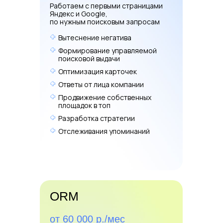
конкурентов без
Работаем с первыми страницами
потери качества
Яндекс и Google,
по нужным поисковым запросам
Доверие
Вытеснение негатива
Формирование управляемой
поисковой выдачи
Оптимизация карточек
Гарантия
Ответы от лица компании
Продвижение собственных
Платите только за
результат, никакого
площадок в топ
риска для бюджета
Разработка стратегии
Отслеживания упоминаний
ORM
от 60 000 р./мес