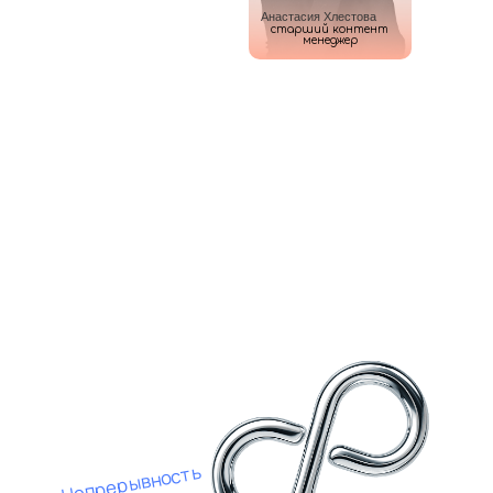
Анастасия Хлестова
старший контент
менеджер