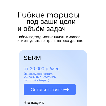
24/7
Всегда на связи —
Гибкие тарифы
контроль в режиме
реального времени
— под ваши цели
и объём задач
Конфиденциальность
Гибкий подход: можно начать с малого
или запустить контроль на всех уровнях
NDA
Подписываем договор о
неразглашении — ваши
SERM
данные под защитой
от 30 000 р./мес
(Бизнесу, экспертам,
компаниям с негативом,
Выгода
пустотой в Яндекс)
Оставить заявку
Оставить заявку
Честная цена
Что входит:
Ниже большинства