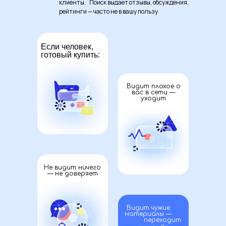
клиенты. Поиск выдает отзывы, обсуждения,
рейтинги — часто не в вашу пользу
Если человек,
готовый купить:
Видит плохое о
вас в сети —
уходит
Не видит ничего
Ключевые направления
— не доверяет
работы
Репутация влияет на продажи,
Видит чужие
партнёрства и найм — мы делаем так,
материалы —
чтобы она помогала, а не мешала
переходит