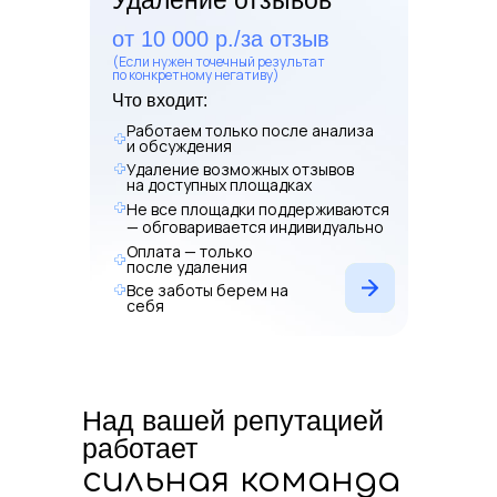
Удаление отзывов
ORM-си
SERM/ORM-стратегия
для маркетплейсов:
24/7
от 10 000 р./за отзыв
на 2
Обновление профилей:
(Если нужен точечный результат
обновление карточек компании
по конкретному негативу)
Скри
(условия, преимущества,
ответ
Что входит:
документы)
24 ча
Рост отзывов: система сбора
Работаем только после анализа
Меха
позитивных отзывов от клиентов
и обсуждения
визит
Управление репутацией:
Удаление возможных отзывов
круглосуточный мониторинг и
Анал
на доступных площадках
оперативные ответы на отзывы
обрат
Не все площадки поддерживаются
— обговаривается индивидуально
Оплата — только
после удаления
Резул
Все заботы берем на
себя
Результат:
Через 
Через 3 месяца:
Рейтин
98% о
ТОП-20 на Banki.ru и Sravni.ru.
+150%
Над вашей репутацией
В разы больше позитивных отзывов,
рост рейтинга
стало
работает
связа
100% отзывов получают ответы
инте
сильная команда
Увеличение потока заявок и
Рост 