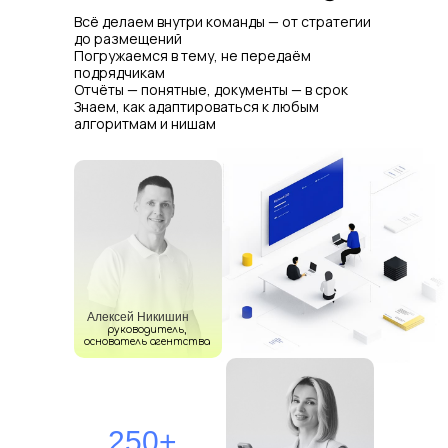
снижение стоимости привлечения
низки
Всё делаем внутри команды — от стратегии
до размещений
Погружаемся в тему, не передаём
подрядчикам
Отчёты — понятные, документы — в срок
Знаем, как адаптироваться к любым
алгоритмам и нишам
Алексей Никишин
руководитель,
основатель агентства
Следующий
Следующий
кейс
кейс
250+