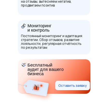
на отзывы, вытесняем негатив,
продвигаем позитив
Мониторинг
и контроль
Постоянный мониторинг и адаптация
стратегии. Сбор отзывов, развитие
лояльности, регулярная отчётность
по результатам
Почему
выбирают нас
Бесплатный
аудит для вашего
Выполняем обещания, держим сроки,
бизнеса
считаем цифры и не скрываем условий.
Именно поэтому с нами остаются
Оставить заявку
Оставить заявку
Непрерывность