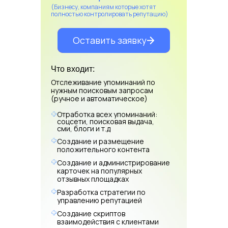
СФЕРЫ
(Бизнесу, компаниям которые хотят
полностью контролировать репутацию)
с которыми мы уже работали
Ресторанный бизнес
Оставить заявку
Оставить заявку
Логистика
Что входит:
Отслеживание упоминаний по
Производство
нужным поисковым запросам
(ручное и автоматическое)
Финансы
Отработка всех упоминаний:
соцсети, поисковая выдача,
Сфера услуг
сми, блоги и т.д
Туризм
Создание и размещение
положительного контента
Строительство
Создание и администрирование
карточек на популярных
отзывных площадках
Юристы
Медицина
Разработка стратегии по
управлению репутацией
Создание скриптов
взаимодействия с клиентами