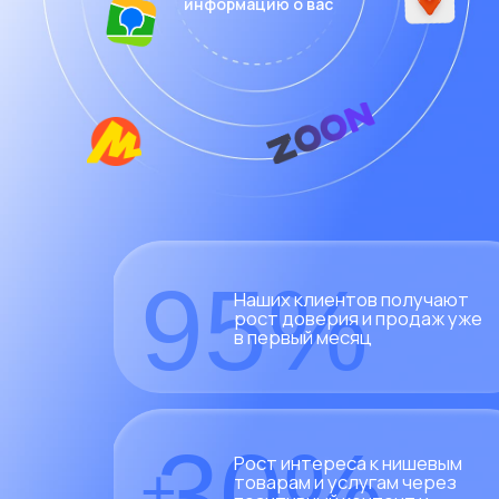
30%
Рост интереса к нишевым
+
товарам и услугам через
позитивный контент и
отзывы
87%
Случаев мы успешно
нейтрализуем или смягчаем
негатив